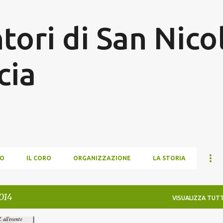
Passa ai contenuti principali
tori di San Nico
cia
MO
IL CORO
ORGANIZZAZIONE
LA STORIA
2014
VISUALIZZA TUTT