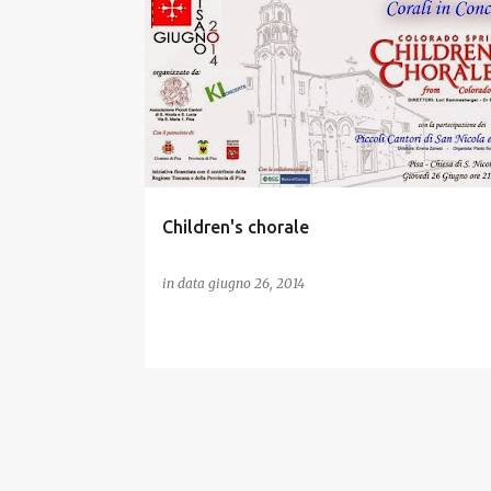
P
o
s
t
Children's chorale
in data
giugno 26, 2014