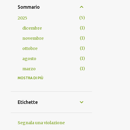
Sommario
5
2025
1
dicembre
1
novembre
1
ottobre
1
agosto
1
marzo
MOSTRA DI PIÙ
3
2024
1
settembre
1
aprile
Etichette
1
marzo
18
2023
Segnala una violazione
5
dicembre